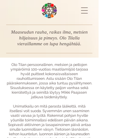
Maaseudun rauha, raikas ilma, metsien
hiljaisuus ja pimeys. Olo Tilalla
vieraillamme on lupa hengähtää.
Olo Tilan persoonallinen, metsien ja peltojen
ympäröimä 100-vuotias maatilamiljöö tarjoaa
hyvät puitteet kokonaisvaltaiseen
rauhoittumiseen. Astu sisään Olo Tilan
päärakennukseen, jossa aika tuntuu pysähtyneen.
Sisustuksessa on käytetty paljon vanhaa sekä
kierrätettyä ja seiniltä löytyy Mikki Paajasen
jatkuva taidenäyttely.
Unimatkailu on mitä parasta lääkettä, mitä
itsellesi voit suoda. Syvemmän unen saaminen
vaatii vaivaa ja työtä. Rakennat pohjan hyville
yöunille toiminnallasi edellisen päivän aikana.
Sopivasti aktiivinen ja tasapainoinen päivä antaa
sinulle luonnollisen väsyn. Tietoisen läsnäolon,
kehon kuuntelun, luonnon äänien ja kauneuden