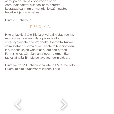
aamupalan itsellesi sopivaan aikaan.
Aamupalapaketti sisältää: kahvia/teetä,
kaurapuuroa, munia, marjoja, leipää, juustoa,
hedelmiä ja tuoremehua.
Hinta 8 € /henkilö.
RUOKA
Hygieniasyistä Olo Tilalla ei voi valmistaa ruokia,
mutta ruoat voidaan tilata paikalliselta
yhteistyöravintolalta
Wanhalta Asemalta
. Ruoka
valmistetaan suomalaisia perinteitä kunnioittaen
ja vuodenaikojen vaihtelut huomioon ottaen.
Pyrimme käyttämään lähialueen ja oman tilan
raaka-aineita. Erikoisruokavaliot huomioidaan.
Hinta keitto 10 € /henkilö tai ateria 20 € /henkilö.
Huom: minimitilausmäärä 20 henkilölle.