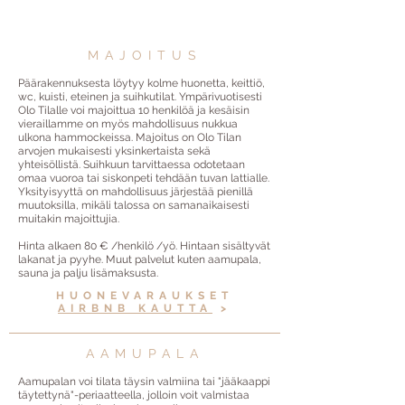
MAJOITUS
Päärakennuksesta löytyy kolme huonetta, keittiö,
wc, kuisti, eteinen ja suihkutilat. Ympärivuotisesti
Olo Tilalle voi majoittua 10 henkilöä ja kesäisin
vieraillamme on myös mahdollisuus nukkua
ulkona hammockeissa. Majoitus on Olo Tilan
arvojen mukaisesti yksinkertaista sekä
yhteisöllistä. Suihkuun tarvittaessa odotetaan
omaa vuoroa tai siskonpeti tehdään tuvan lattialle.
Yksityisyyttä on mahdollisuus järjestää pienillä
muutoksilla, mikäli talossa on samanaikaisesti
muitakin majoittujia.
Hinta alkaen 80 € /henkilö /yö. Hintaan sisältyvät
lakanat ja pyyhe. Muut palvelut kuten aamupala,
sauna ja palju lisämaksusta.
HUONEVARAUKSET
AIRBNB KAUTTA
>
AAMUPALA
Aamupalan voi tilata täysin valmiina tai "jääkaappi
täytettynä"-periaatteella, jolloin voit valmistaa