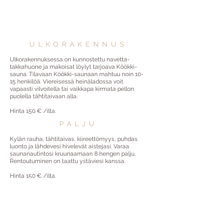
ULKORAKENNUS
Ulkorakennuksessa on kunnostettu navetta-
takkahuone ja makoisat löylyt tarjoava Köökki-
sauna. Tilavaan Köökki-saunaan mahtuu noin 10-
15 henkilöä. Viereisessä heinäladossa voit
vapaasti vilvoitella tai vaikkapa kirmata pellon
puolella tähtitaivaan alla.
Hinta 150 € /ilta.
PALJU
Kylän rauha, tähtitaivas, kiireettömyys, puhdas
luonto ja lähdevesi hivelevät aistejasi. Varaa
saunanautintosi kruunaamaan 8 hengen palju.
Rentoutuminen on taattu ystäviesi kanssa.
Hinta 150 € /ilta.
YHTEYSTIEDOT